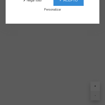
✓ ACEPTO
✗ Negar todo
Personalizar
+
-