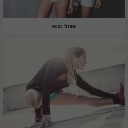
JACK & JONES
ZARA
MODA ÍNTIMA
JD
CALZEDONIA
LEVI’S