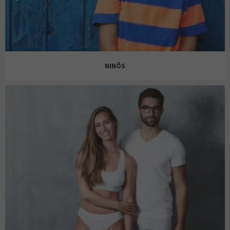
CORTEFIEL
NINÕS
GUESS
MAYORAL