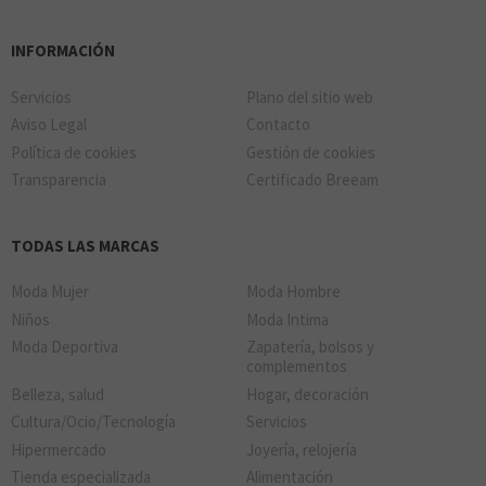
WATCH STORE
NAZARI LOCAL 29
INFORMACIÓN
Servicios
Plano del sitio web
Aviso Legal
Contacto
FITNESSMANÍA
Política de cookies
Gestión de cookies
Transparencia
Certificado Breeam
OLDBOY
TODAS LAS MARCAS
Moda Mujer
Moda Hombre
Niños
Moda Intima
Moda Deportiva
Zapatería, bolsos y
complementos
Belleza, salud
Hogar, decoración
ORO VIVO
Cultura/Ocio/Tecnología
Servicios
Hipermercado
Joyería, relojería
Tienda especializada
Alimentación