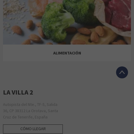
TIME ROAD
VODAFONE
MISAKO
JABBELG
ALIMENTACIÓN
TOUS
XIAOMI
MÓ SUNGLASSES
LA VILLA 2
Autopista del Nte., TF-5, Salida
36, CP 38312 La Orotava, Santa
BELROS
Cruz de Tenerife, España
CÓMO LLEGAR