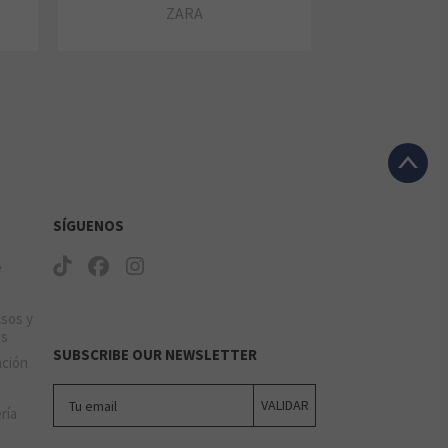
ZARA
SÍGUENOS
e
lsos y
os
SUBSCRIBE OUR NEWSLETTER
ación
Tu email
VALIDAR
ería