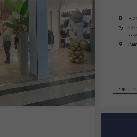
922 
lune
sába
Plan
Zapatería