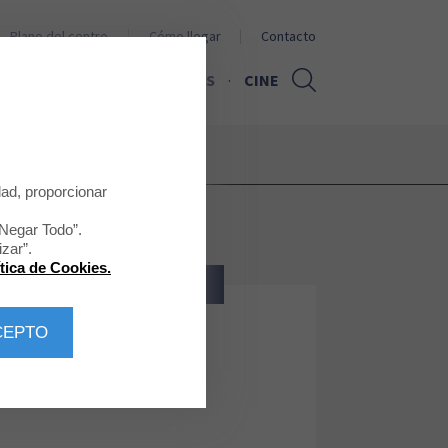
Plano del centro
Cómo llegar
Contacto
PROMOCIONES
NOTICIAS
CINE
dad, proporcionar
“Negar Todo”.
zar”.
ítica de Cookies.
ZAPATERÍA - BOLSOS - COMPLEM.
CEPTO
Troen