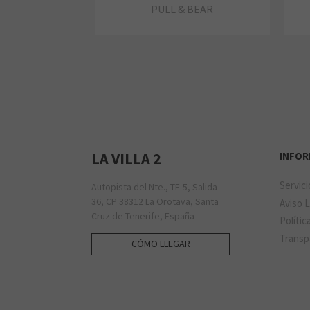
PULL & BEAR
LA VILLA 2
INFO
Servic
Autopista del Nte., TF-5, Salida
36, CP 38312 La Orotava, Santa
Aviso 
Cruz de Tenerife, España
Polític
Transp
CÓMO LLEGAR