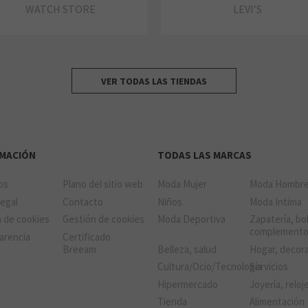
WATCH STORE
LEVI’S
VER TODAS LAS TIENDAS
RMACIÓN
TODAS LAS MARCAS
ios
Plano del sitio web
Moda Mujer
Moda Hombr
Legal
Contacto
Niños
Moda Intima
a de cookies
Gestión de cookies
Moda Deportiva
Zapatería, bo
complement
arencia
Certificado
Breeam
Belleza, salud
Hogar, decor
Cultura/Ocio/Tecnología
Servicios
Hipermercado
Joyería, reloj
Tienda
Alimentación