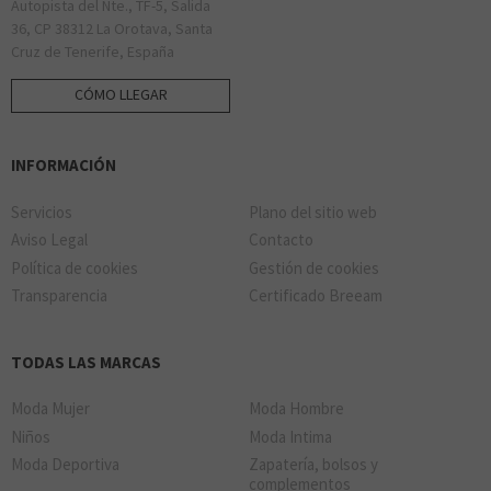
Autopista del Nte., TF-5, Salida
36, CP 38312 La Orotava, Santa
BELROS
Cruz de Tenerife, España
CÓMO LLEGAR
WATCH STORE
NAZARI LOCAL 29
INFORMACIÓN
Servicios
Plano del sitio web
Aviso Legal
Contacto
FITNESSMANÍA
Política de cookies
Gestión de cookies
Transparencia
Certificado Breeam
OLDBOY
TODAS LAS MARCAS
Moda Mujer
Moda Hombre
Niños
Moda Intima
Moda Deportiva
Zapatería, bolsos y
complementos