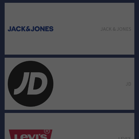
JACK & JONES
GUESS
JD
INTIMISSIMI
LEVI’S