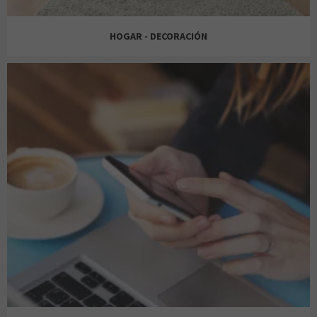
DOUGLAS
HOGAR - DECORACIÓN
VANS
BIJOU BRIGITTE
DRUNI
NATURA SELECTION
BIMBA Y LOLA
FARMAVIDA
TRAMAS MAS