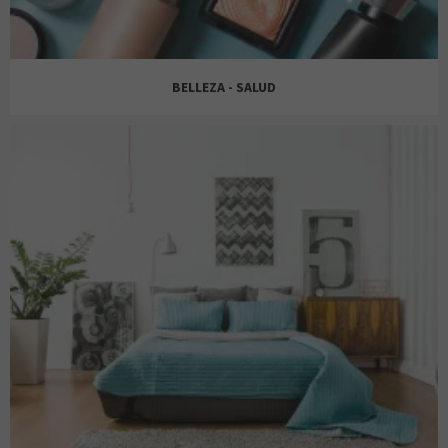
JD
AW LAB
BELLEZA - SALUD
OYSHO
BERSHKA
CLEAN BODY
SKECHERS
BERSHKA CHICO