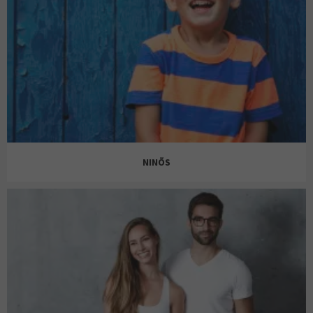
STRADIVARIUS
NINÕS
WOMEN’SECRET
ZARA
MAYORAL