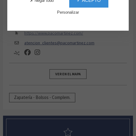
✓ ACEPTO
✗ Negar todo
lunes, martes, miércoles, jueves, viernes, sábados de
Personalizar
10:00 a 22:00
Planta Baja
https://www.pacomartinez.com/
atencion_clientes@pacomartinez.com
VER EN EL MAPA
Zapatería - Bolsos - Complem.