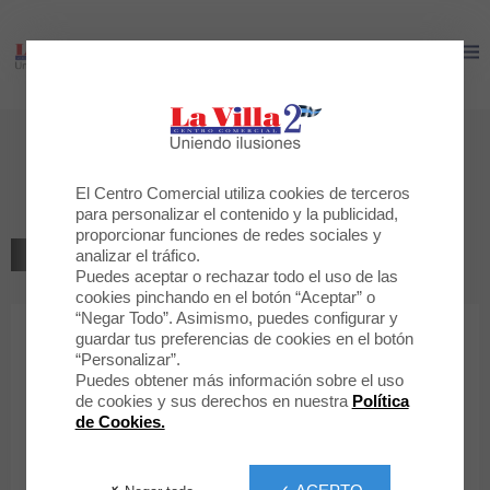
LA VILLA 2
LA VILLA 2
Bienvenido a
PacoMartinez
El Centro Comercial utiliza cookies de terceros
para personalizar el contenido y la publicidad,
proporcionar funciones de redes sociales y
VOLVER AL LISTADO
analizar el tráfico.
Puedes aceptar o rechazar todo el uso de las
cookies pinchando en el botón “Aceptar” o
ZAPATERÍA - BOLSOS - COMPLEM.
“Negar Todo”. Asimismo, puedes configurar y
guardar tus preferencias de cookies en el botón
“Personalizar”.
PacoMartinez
Puedes obtener más información sobre el uso
de cookies y sus derechos en nuestra
Política
de Cookies.
922332143