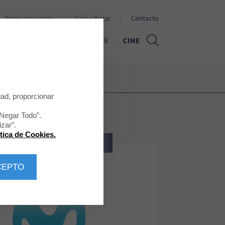
Plano del centro
Cómo llegar
Contacto
PROMOCIONES
NOTICIAS
CINE
dad, proporcionar
“Negar Todo”.
zar”.
ítica de Cookies.
CULTURA - OCIO - TECNOLOGÍA
CEPTO
Movistar