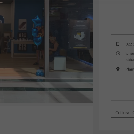
922 
lune
sába
Plan
Cultura - 