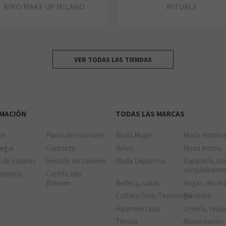
KIKO MAKE UP MILANO
RITUALS
VER TODAS LAS TIENDAS
RMACIÓN
TODAS LAS MARCAS
ios
Plano del sitio web
Moda Mujer
Moda Hombr
Legal
Contacto
Niños
Moda Intima
a de cookies
Gestión de cookies
Moda Deportiva
Zapatería, bo
complement
arencia
Certificado
Breeam
Belleza, salud
Hogar, decor
Cultura/Ocio/Tecnología
Servicios
Hipermercado
Joyería, reloj
Tienda
Alimentación