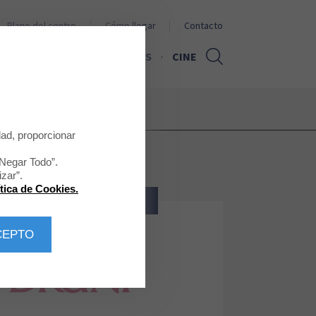
Plano del centro
Cómo llegar
Contacto
PROMOCIONES
NOTICIAS
CINE
dad, proporcionar
“Negar Todo”.
zar”.
ítica de Cookies.
BELLEZA - SALUD
CEPTO
Druni