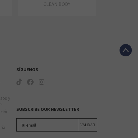
CLEAN BODY
SÍGUENOS
e
lsos y
os
SUBSCRIBE OUR NEWSLETTER
ación
Tu email
VALIDAR
ería