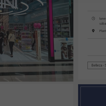
lune
sába
Plan
Belleza - 