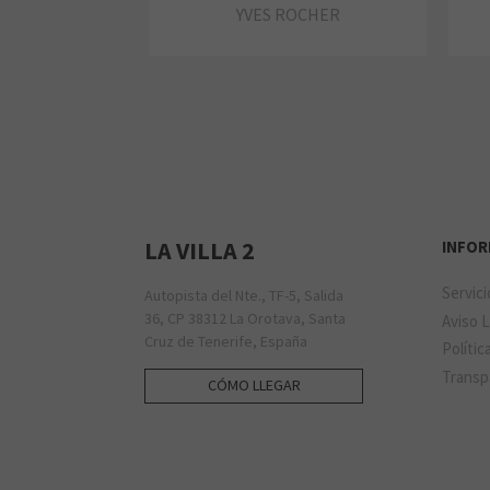
YVES ROCHER
LA VILLA 2
INFO
Servic
Autopista del Nte., TF-5, Salida
36, CP 38312 La Orotava, Santa
Aviso 
Cruz de Tenerife, España
Polític
Transp
CÓMO LLEGAR