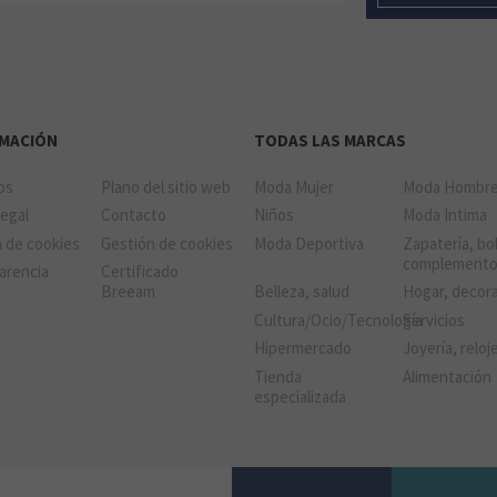
RMACIÓN
TODAS LAS MARCAS
ios
Plano del sitio web
Moda Mujer
Moda Hombr
Legal
Contacto
Niños
Moda Intima
a de cookies
Gestión de cookies
Moda Deportiva
Zapatería, bo
complement
arencia
Certificado
Breeam
Belleza, salud
Hogar, decor
Cultura/Ocio/Tecnología
Servicios
Hipermercado
Joyería, reloj
Tienda
Alimentación
especializada