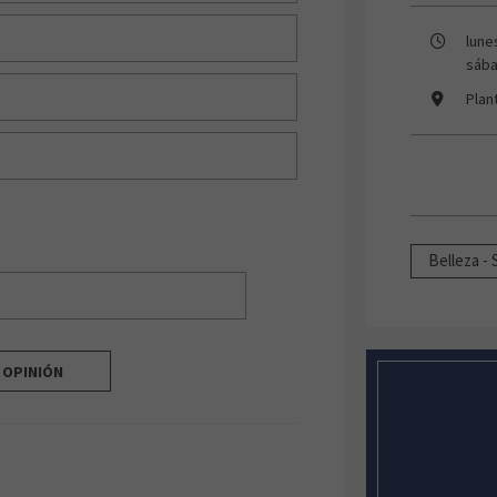
lune
sába
Plan
Belleza - 
I OPINIÓN