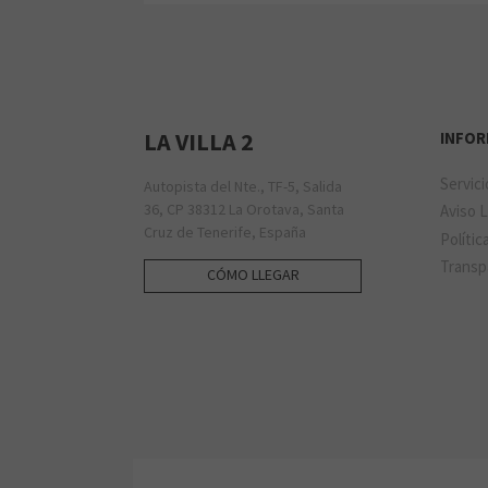
LA VILLA 2
INFO
Servic
Autopista del Nte., TF-5, Salida
36, CP 38312 La Orotava, Santa
Aviso 
Cruz de Tenerife, España
Polític
Transp
CÓMO LLEGAR