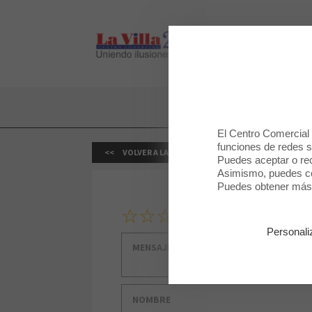
LA VILLA 2
LA VILLA 2
El Centro Comercial u
funciones de redes so
VOLVER A LA TIENDA
Puedes aceptar o rec
Asimismo, puedes con
Puedes obtener más 
1
2
3
4
5
Tu clasificación
Personali
Mensaje
Nombre