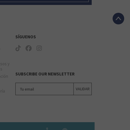
SÍGUENOS
e
lsos y
os
SUBSCRIBE OUR NEWSLETTER
ación
Tu email
VALIDAR
ería