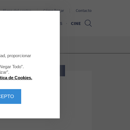
Plano del centro
Cómo llegar
Contacto
PROMOCIONES
NOTICIAS
CINE
dad, proporcionar
“Negar Todo”.
BELLEZA - SALUD
zar”.
ítica de Cookies.
Druni
CEPTO