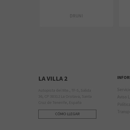
DRUNI
LA VILLA 2
INFO
Servic
Autopista del Nte., TF-5, Salida
36, CP 38312 La Orotava, Santa
Aviso 
Cruz de Tenerife, España
Polític
Transp
CÓMO LLEGAR