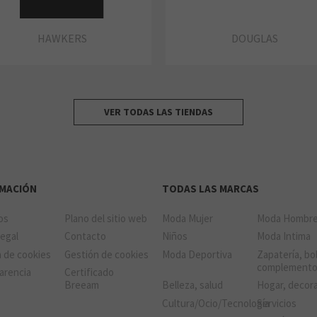
HAWKERS
DOUGLAS
VER TODAS LAS TIENDAS
RMACIÓN
TODAS LAS MARCAS
ios
Plano del sitio web
Moda Mujer
Moda Hombr
Legal
Contacto
Niños
Moda Intima
a de cookies
Gestión de cookies
Moda Deportiva
Zapatería, bo
complement
arencia
Certificado
Breeam
Belleza, salud
Hogar, decor
Cultura/Ocio/Tecnología
Servicios