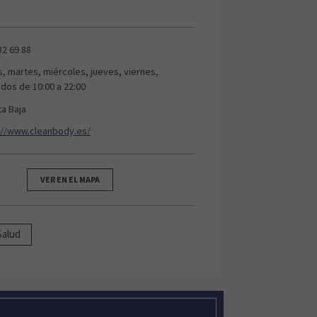
32 69 88
s, martes, miércoles, jueves, viernes,
dos de 10:00 a 22:00
ta Baja
://www.cleanbody.es/
VER EN EL MAPA
Salud