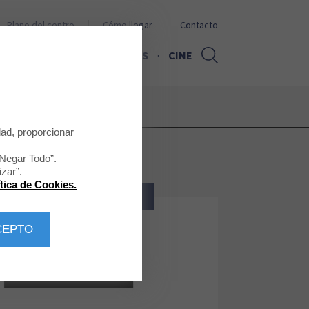
Plano del centro
Cómo llegar
Contacto
PROMOCIONES
NOTICIAS
CINE
dad, proporcionar
“Negar Todo”.
zar”.
ítica de Cookies.
BELLEZA - SALUD
CEPTO
Clean Body