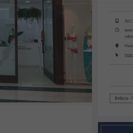
922 
lune
sába
Plan
http
Belleza - 