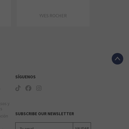
YVES ROCHER
SÍGUENOS
e
lsos y
os
SUBSCRIBE OUR NEWSLETTER
ación
Tu email
VALIDAR