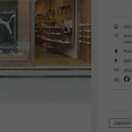
922 
lune
sába
Plan
https
inf
Zapatería