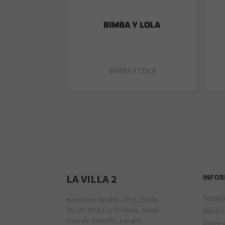
BIMBA Y LOLA
LA VILLA 2
INFO
Servic
Autopista del Nte., TF-5, Salida
36, CP 38312 La Orotava, Santa
Aviso 
Cruz de Tenerife, España
Polític