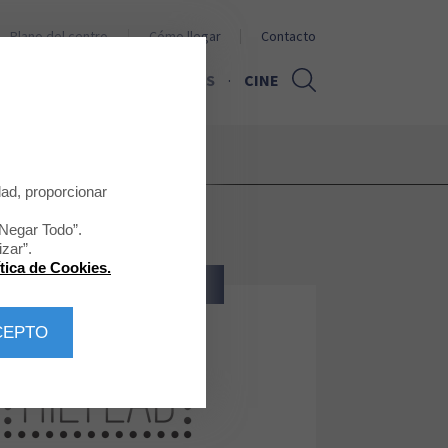
Plano del centro
Cómo llegar
Contacto
PROMOCIONES
NOTICIAS
CINE
dad, proporcionar
“Negar Todo”.
zar”.
ítica de Cookies.
ZAPATERÍA - BOLSOS - COMPLEM.
CEPTO
Rilylab