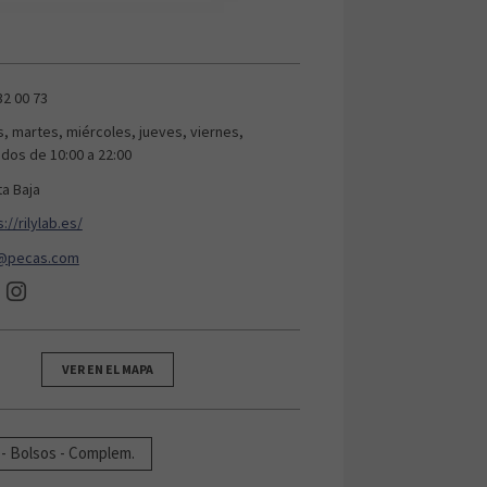
32 00 73
s, martes, miércoles, jueves, viernes,
dos de 10:00 a 22:00
ta Baja
://rilylab.es/
o@pecas.com
VER EN EL MAPA
 - Bolsos - Complem.