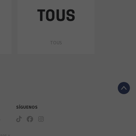
TOUS
SÍGUENOS
e
lsos y