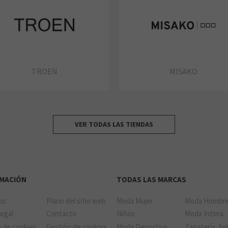
TROEN
MISAKO
VER TODAS LAS TIENDAS
RMACIÓN
TODAS LAS MARCAS
ios
Plano del sitio web
Moda Mujer
Moda Hombr
Legal
Contacto
Niños
Moda Intima
a de cookies
Gestión de cookies
Moda Deportiva
Zapatería, bo