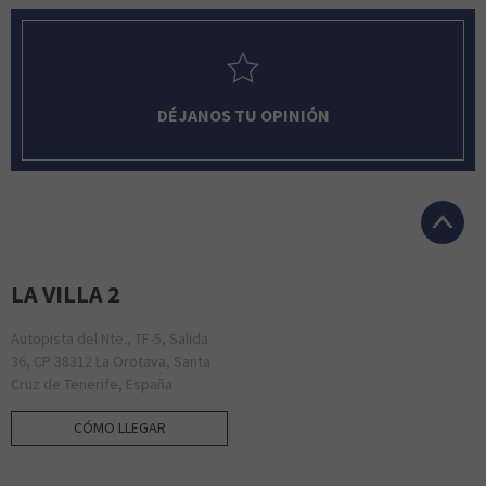
DÉJANOS TU OPINIÓN
LA VILLA 2
Autopista del Nte., TF-5, Salida
36, CP 38312 La Orotava, Santa
Cruz de Tenerife, España
CÓMO LLEGAR