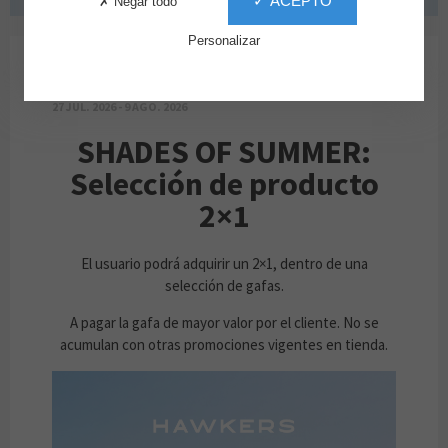
✓ ACEPTO
✗ Negar todo
Personalizar
PROMOCION HAWKERS
27 JUL. 2026 - 9 AGO. 2026
SHADES OF SUMMER:
Selección de producto
2×1
El usuario podrá adquirir un 2×1, dentro de una
selección de gafas.
A pagar la gafa de mayor valor por el cliente. No se
acumulan con otras promociones vigentes en tienda.