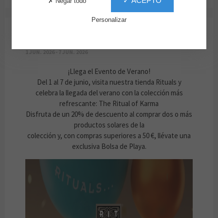
✓ ACEPTO
✗ Negar todo
Personalizar
RITUALS EVENTO DE VERANO
1 JUN. 2026 - 7 JUN. 2026
¡Llega el Evento de Verano!
Del 1 al 7 de junio, visita nuestra tienda Rituals y
celebra la llegada del verano con la colección más
refrescante: The Ritual of Karma
Disfruta de un 20% de descuento al comprar dos o más
productos solares de la
colección y, con compras superiores a 50 €, llévate una
exclusiva Bolsa de Playa.