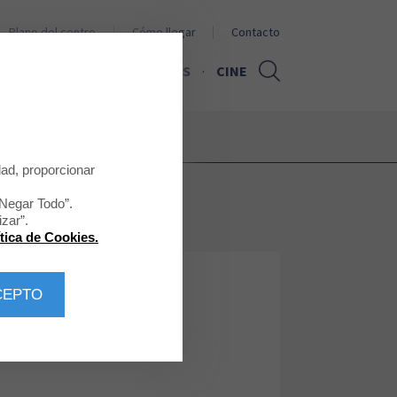
Plano del centro
Cómo llegar
Contacto
PROMOCIONES
NOTICIAS
CINE
dad, proporcionar
“Negar Todo”.
zar”.
ítica de Cookies.
CEPTO