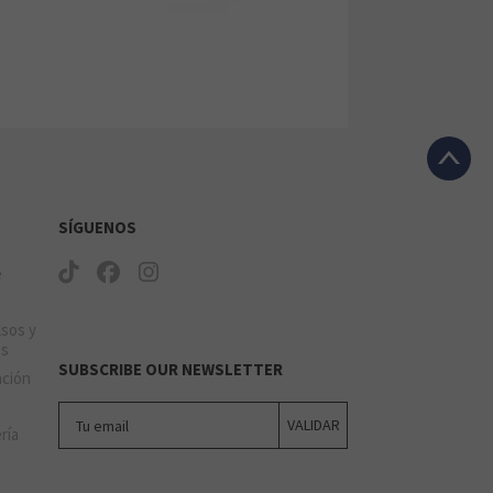
SÍGUENOS
e
lsos y
os
SUBSCRIBE OUR NEWSLETTER
ación
Tu email
VALIDAR
ería