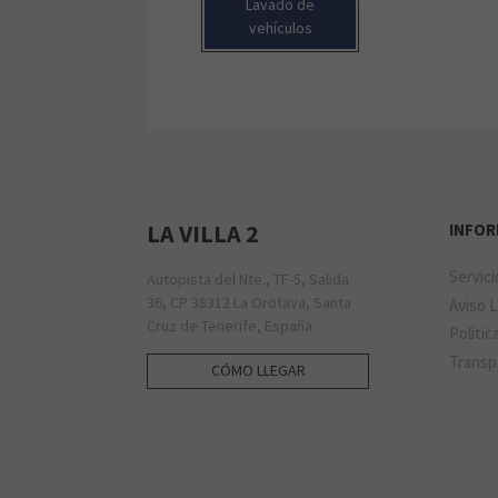
Lavado de
vehículos
LA VILLA 2
INFO
Servic
Autopista del Nte., TF-5, Salida
36, CP 38312 La Orotava, Santa
Aviso 
Cruz de Tenerife, España
Polític
Transp
CÓMO LLEGAR