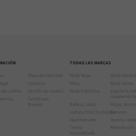
RMACIÓN
TODAS LAS MARCAS
ios
Plano del sitio web
Moda Mujer
Moda Hombr
Legal
Contacto
Niños
Moda Intima
a de cookies
Gestión de cookies
Moda Deportiva
Zapatería, bo
complement
arencia
Certificado
Breeam
Belleza, salud
Hogar, decor
Cultura/Ocio/Tecnología
Servicios
Hipermercado
Joyería, reloj
Tienda
Alimentación
especializada