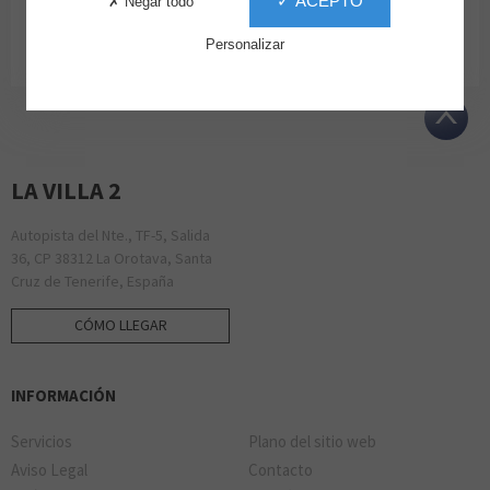
✓ ACEPTO
✗ Negar todo
Personalizar
LA VILLA 2
Autopista del Nte., TF-5, Salida
36, CP 38312 La Orotava, Santa
Cruz de Tenerife, España
CÓMO LLEGAR
INFORMACIÓN
Servicios
Plano del sitio web
Aviso Legal
Contacto