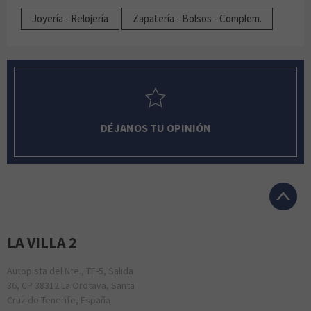
Joyería - Relojería
Zapatería - Bolsos - Complem.
DÉJANOS TU OPINIÓN
LA VILLA 2
Autopista del Nte., TF-5, Salida
36, CP 38312 La Orotava, Santa
Cruz de Tenerife, España