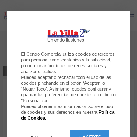
LA VILLA 2
LA VILLA 2
Déjanos tu opinión
Tous
El Centro Comercial utiliza cookies de terceros
para personalizar el contenido y la publicidad,
proporcionar funciones de redes sociales y
VOLVER A LA TIENDA
analizar el tráfico.
Puedes aceptar o rechazar todo el uso de las
cookies pinchando en el botón “Aceptar” o
1
“Negar Todo”. Asimismo, puedes configurar y
2
3
4
5
Tu clasificación
guardar tus preferencias de cookies en el botón
“Personalizar”.
Mensaje
Puedes obtener más información sobre el uso
de cookies y sus derechos en nuestra
Política
de Cookies.
Nombre