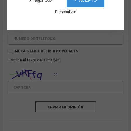
✓ ACEPTO
✗ Negar todo
Apellido
Personalizar
Email
Número de teléfono
ME GUSTARÍA RECIBIR NOVEDADES
Escribe el texto de la imagen.
Captcha
Reload Captcha
ENVIAR MI OPINIÓN