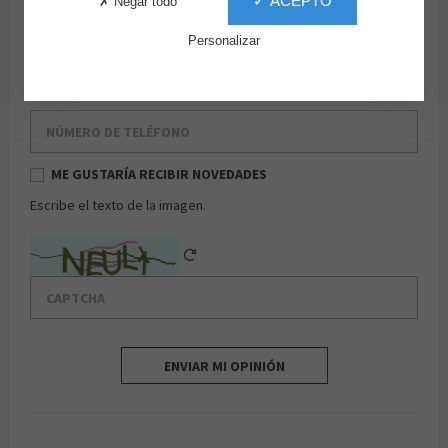
✓ ACEPTO
✗ Negar todo
Apellido
Personalizar
Email
Número de teléfono
ME GUSTARÍA RECIBIR NOVEDADES
Escribe el texto de la imagen.
Captcha
Reload Captcha
ENVIAR MI OPINIÓN